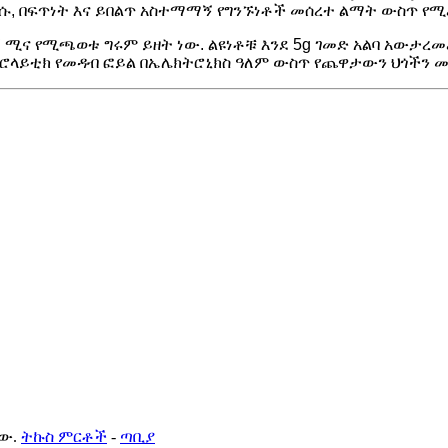
ሱ, በፍጥነት እና ይበልጥ አስተማማኝ የግንኙነቶች መሰረተ ልማት ውስጥ የሚረ
 ሚና የሚጫወቱ ግሩም ይዘት ነው. ልዩነቶቹ እንደ 5g ገመድ አልባ አውታረ
ክትሮላይቲክ የመዳብ ፎይል በኤሌክትሮኒክስ ዓለም ውስጥ የጨዋታውን ህጎች
ው.
ትኩስ ምርቶች
-
ጣቢያ