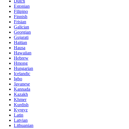
Dutch
Estonian
Filipino
Finnish
Frisian
Galician
Georgian
Gujarati
Haitian
Hausa
Hawaiian
Hebrew
Hmong
Hungarian
Icelandic
Igbo
Javanese
Kannada
Kazakh
Khmer
Kurdish
Kyrgyz
Latin
Latvian
Lithuanian