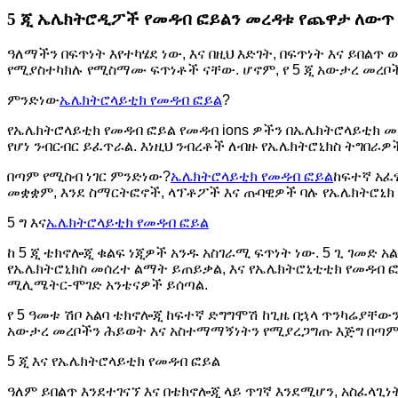
5 ጂ ኤሌክትሮዲፖች የመዳብ ፎይልን መረዳቱ የጨዋታ ለውጥ
ዓለማችን በፍጥነት እየተካሄደ ነው, እና በዚህ እድገት, በፍጥነት እና ይበ
የሚያስተካክሉ የሚስማሙ ፍጥነቶች ናቸው. ሆኖም, የ 5 ጂ አውታረ መረቦ
ምንድነው
ኤሌክትሮላይቲክ የመዳብ ፎይል
?
የኤሌክትሮላይቲክ የመዳብ ፎይል የመዳብ ions ዎችን በኤሌክትሮላይቲክ መ
የሆነ ንብርብር ይፈጥራል. እነዚህ ንብረቶች ለብዙ የኤሌክትሮኒክስ ትግበራ
በጣም የሚስብ ነገር ምንድነው?
ኤሌክትሮላይቲክ የመዳብ ፎይል
ከፍተኛ አፈ
መቋቋም, እንደ ስማርትፎኖች, ላፕቶፖች እና ጡባዊዎች ባሉ የኤሌክትሮኒክ
5 ግ እና
ኤሌክትሮላይቲክ የመዳብ ፎይል
ከ 5 ጂ ቴክኖሎጂ ቁልፍ ነጂዎች አንዱ አስገራሚ ፍጥነት ነው. 5 ጊ ገመድ 
የኤሌክትሮኒክስ መሰረተ ልማት ይጠይቃል, እና የኤሌክትሮኒቲቲክ የመዳብ ፎ
ሚሊሜትር-ሞገድ አንቴናዎች ይሰጣል.
የ 5 ዓመቱ ሽቦ አልባ ቴክኖሎጂ ከፍተኛ ድግግሞሽ ከጊዜ በኋላ ጥንካሬያቸ
አውታረ መረቦችን ሕይወት እና አስተማማኝነትን የሚያረጋግጡ እጅግ በጣም 
5 ጂ እና የኤሌክትሮላይቲክ የመዳብ ፎይል
ዓለም ይበልጥ እንደተገናኘ እና በቴክኖሎጂ ላይ ጥገኛ እንደሚሆን, አስፈላጊነ