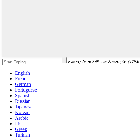
ለመዝጋት ወይም asc ለመዝጋት ይምቱ
English
French
German
Portuguese
Spanish
Russian
Japanese
Korean
Arabic
Irish
Greek
Turkish