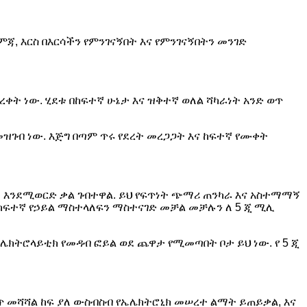
ጃ, እርስ በእርሳችን የምንገናኝበት እና የምንገናኝበትን መንገድ
ት ነው. ሂደቱ በከፍተኛ ሁኔታ እና ዝቅተኛ ወለል ሻካራነት አንድ ወጥ
ዝገብ ነው. እጅግ በጣም ጥሩ የደረት መረጋጋት እና ከፍተኛ የሙቀት
ጥነት እንደሚወርድ ቃል ገብተዋል. ይህ የፍጥነት ጭማሪ ጠንካራ እና አስተማማኝ
ከፍተኛ የኃይል ማስተላለፍን ማስተናገድ መቻል መቻሉን ለ 5 ጂ ሚሊ
ሌክትሮላይቲክ የመዳብ ፎይል ወደ ጨዋታ የሚመጣበት ቦታ ይህ ነው. የ 5 ጂ
ስጥ መሻሻል ከፍ ያለ ውስብስብ የኤሌክትሮኒክ መሠረተ ልማት ይጠይቃል, እና