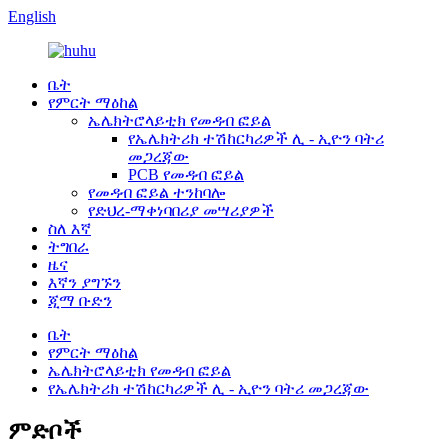
English
ቤት
የምርት ማዕከል
ኤሌክትሮላይቲክ የመዳብ ፎይል
የኤሌክትሪክ ተሽከርካሪዎች ሊ - ኢዮን ባትሪ
መጋረጃው
PCB የመዳብ ፎይል
የመዳብ ፎይል ተንከባሎ
የድህረ-ማቀነባበሪያ መሣሪያዎች
ስለ እኛ
ትግበራ
ዜና
እኛን ያግኙን
ጂማ ቡድን
ቤት
የምርት ማዕከል
ኤሌክትሮላይቲክ የመዳብ ፎይል
የኤሌክትሪክ ተሽከርካሪዎች ሊ - ኢዮን ባትሪ መጋረጃው
ምድቦች