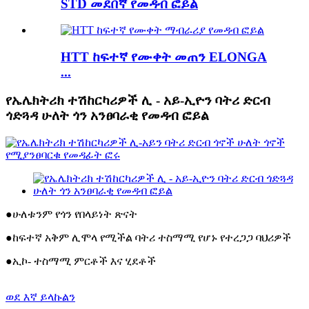
STD መደበኛ የመዳብ ፎይል
HTT ከፍተኛ የሙቀት መጠን ELONGA
...
የኤሌክትሪክ ተሽከርካሪዎች ሊ - አይ-ኢዮን ባትሪ ድርብ
ጎድጓዳ ሁለት ጎን አንፀባራቂ የመዳብ ፎይል
●
ሁለቱንም የጎን የበላይነት ጽናት
●
ከፍተኛ አቅም ሊሞላ የሚችል ባትሪ ተስማሚ የሆኑ የተረጋጋ ባህሪዎች
●
ኢኮ- ተስማሚ ምርቶች እና ሂደቶች
ወደ እኛ ይላኩልን