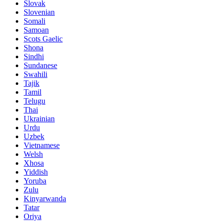
Slovak
Slovenian
Somali
Samoan
Scots Gaelic
Shona
Sindhi
Sundanese
Swahili
Tajik
Tamil
Telugu
Thai
Ukrainian
Urdu
Uzbek
Vietnamese
Welsh
Xhosa
Yiddish
Yoruba
Zulu
Kinyarwanda
Tatar
Oriya