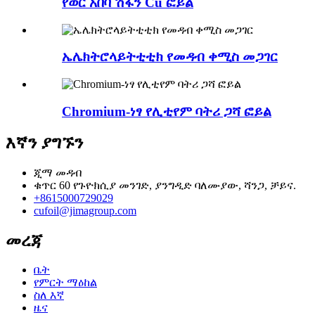
የወር አበባ ሽፋን Cu ፎይል
ኤሌክትሮላይትቲቲክ የመዳብ ቀሚስ መጋገር
Chromium-ነፃ የሊቲየም ባትሪ ጋሻ ፎይል
እኛን ያግኙን
ጂማ መዳብ
ቁጥር 60 የጉዮክሲያ መንገድ, ያንግዲድ ባለሙያው, ሻንጋ, ቻይና.
+8615000729029
cufoil@jimagroup.com
መረጃ
ቤት
የምርት ማዕከል
ስለ እኛ
ዜና