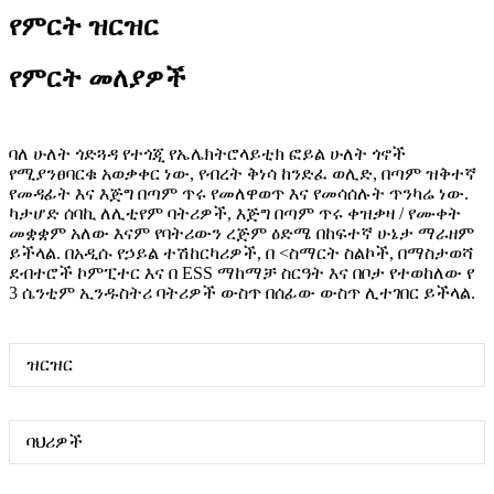
የምርት ዝርዝር
የምርት መለያዎች
ባለ ሁለት ጎድጓዳ የተጎጂ የኤሌክትሮላይቲክ ፎይል ሁለት ጎኖች
የሚያንፀባርቁ አወቃቀር ነው, የብረት ቅነሳ ከንድፈ ወሊድ, በጣም ዝቅተኛ
የመዳፊት እና እጅግ በጣም ጥሩ የመለዋወጥ እና የመሳሰሉት ጥንካሬ ነው.
ካታሆድ ሰባኪ ለሊቲየም ባትሪዎች, እጅግ በጣም ጥሩ ቀዝቃዛ / የሙቀት
መቋቋም አለው እናም የባትሪውን ረጅም ዕድሜ በከፍተኛ ሁኔታ ማራዘም
ይችላል. በአዲሱ የኃይል ተሽከርካሪዎች, በ <ስማርት ስልኮች, በማስታወሻ
ደብተሮች ኮምፒተር እና በ ESS ማከማቻ ስርዓት እና በቦታ የተወከለው የ
3 ሴንቲም ኢንዱስትሪ ባትሪዎች ውስጥ በሰፊው ውስጥ ሊተገበር ይችላል.
ዝርዝር
ባህሪዎች