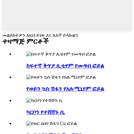
መልእክትዎን እዚህ ይፃፉ እና ለእኛ ይላኩልን
ተዛማጅ ምርቶች
ከፍተኛ ቅጥያ ሊቲየም የመዳብ ፎይል
የወይን ኳስ ሽፋን የአሉሚኒየም ፎይል
ካርቦን የተሸሸጉ ሲ