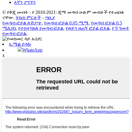
እኛን ያግኙን
© የቅጂ መብት - የ 2010-2021: ጂማ መዳብ ሁሉም መብቶች የተጠበቁ
ናቸው.
ትኩስ ምርቶች
-
ጣቢያ
የመዳብ ፎይል ለሽያጭ
,
የመዳብ ፎይል 0.05 ሚሜ
,
የመዳብ ፎይል 0.5
ሚሊየስ
,
የተስተካከለ የመዳብ ፎይል
,
የወይን ዘጠኝ ፎይል ፎይል
,
የ 9 ዓመት
የመዳብ ፎይል
,
ኢሜል ይላኩ
WhatsApp
x