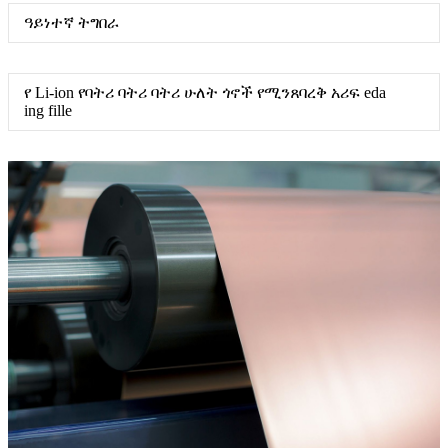
ዓይነተኛ ትግበራ
የ Li-ion የባትሪ ባትሪ ባትሪ ሁለት ጎኖች የሚንጸባረቅ አሪፍ eda
ing fille