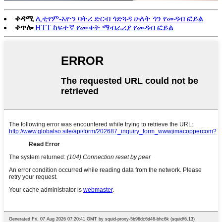
ቀዳሚ
ሊቲየም-አዮን ባትሪ ድርብ ጎድጓዳ ሁለት ጎን የመዳብ ፎይል
ቀጥሎ
HTT ከፍተኛ የሙቀት ማብራሪያ የመዳብ ፎይል