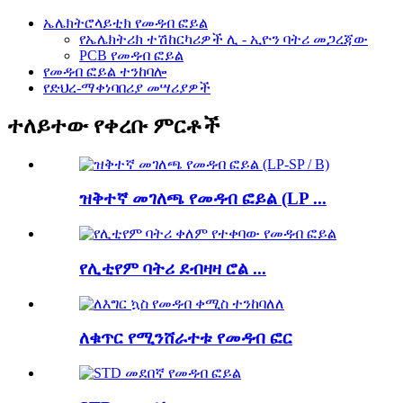
ኤሌክትሮላይቲክ የመዳብ ፎይል
የኤሌክትሪክ ተሽከርካሪዎች ሊ - ኢዮን ባትሪ መጋረጃው
PCB የመዳብ ፎይል
የመዳብ ፎይል ተንከባሎ
የድህረ-ማቀነባበሪያ መሣሪያዎች
ተለይተው የቀረቡ ምርቶች
ዝቅተኛ መገለጫ የመዳብ ፎይል (LP ...
የሊቲየም ባትሪ ደብዛዛ ሮል ...
ለቁጥር የሚንሸራተቱ የመዳብ ፎር