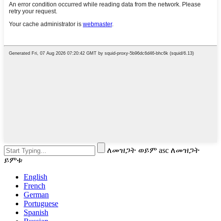
ለመዝጋት ወይም asc ለመዝጋት
ይምቱ
English
French
German
Portuguese
Spanish